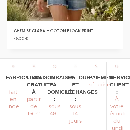
CHEMISE CLARA – COTON BLOCK PRINT
49,00
€
LIVRAISON
LIVRAISON
RETOUR
PAIEMENT
SERVIC
FABRICATION
sécurisé
GRATUITE
À
ET
CLIENT
:
fait
À
DOMICILE
ÉCHANGES
:
partir
À
en
:
:
de
sous
sous
votre
Inde
150€
48h
14
écoute
jours
du
lundi