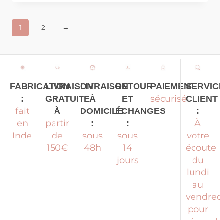
1
2
→
LIVRAISON
LIVRAISON
RETOUR
PAIEMENT
SERVIC
FABRICATION
sécurisé
GRATUITE
À
ET
CLIENT
:
fait
À
DOMICILE
ÉCHANGES
:
partir
À
en
:
:
de
sous
sous
votre
Inde
150€
48h
14
écoute
jours
du
lundi
au
vendred
pour