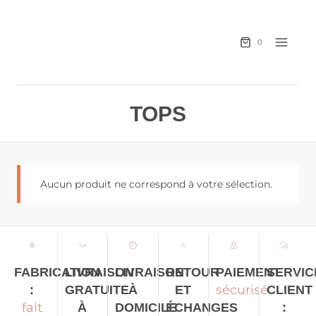
0
TOPS
Aucun produit ne correspond à votre sélection.
LIVRAISON
LIVRAISON
RETOUR
PAIEMENT
SERVIC
FABRICATION
sécurisé
GRATUITE
À
ET
CLIENT
:
fait
À
DOMICILE
ÉCHANGES
: