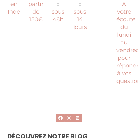
partir
À
en
:
:
de
sous
sous
votre
Inde
150€
48h
14
écoute
jours
du
lundi
au
vendred
pour
répond
à vos
questio
DÉCOUVREZ NOTRE BLOG