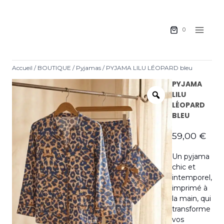
0
Accueil
/
BOUTIQUE
/
Pyjamas
/
PYJAMA LILU LÉOPARD bleu
PYJAMA
LILU
LÉOPARD
BLEU
59,00
€
Un pyjama
chic et
intemporel,
imprimé à
la main, qui
transforme
vos