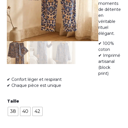
moments
de détente
en
véritable
rituel
élégant.
✔ 100%
coton
✔ Imprimé
artisanal
(block
print)
✔ Confort léger et respirant
✔ Chaque pièce est unique
Taille
38
40
42