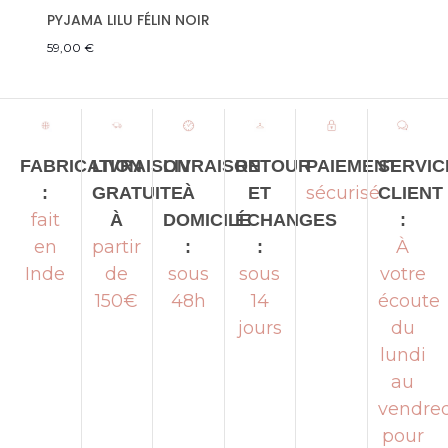
PYJAMA LILU FÉLIN NOIR
59,00
€
LIVRAISON
LIVRAISON
RETOUR
PAIEMENT
SERVIC
FABRICATION
sécurisé
GRATUITE
À
ET
CLIENT
:
fait
À
DOMICILE
ÉCHANGES
:
partir
À
en
:
:
de
sous
sous
votre
Inde
150€
48h
14
écoute
jours
du
lundi
au
vendred
pour