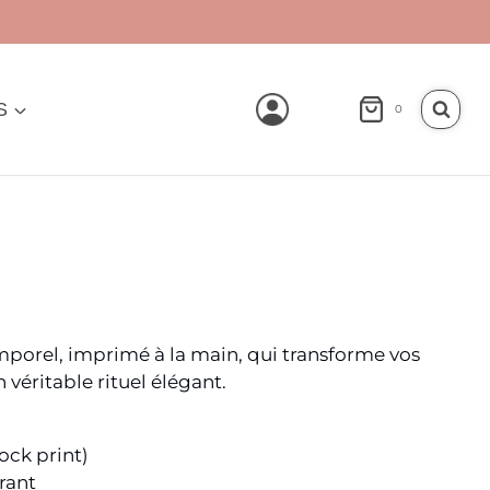
S
0
mporel, imprimé à la main, qui transforme vos
éritable rituel élégant.
ock print)
rant