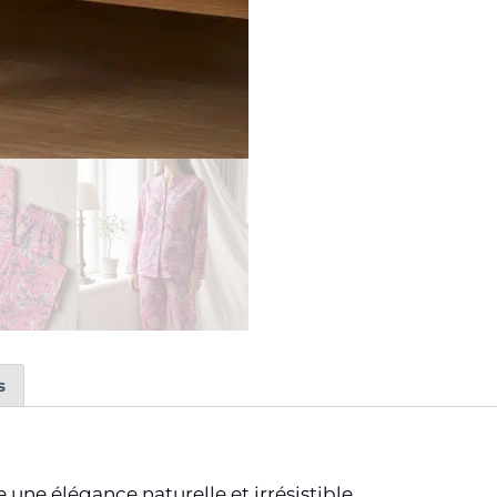
s
une élégance naturelle et irrésistible.