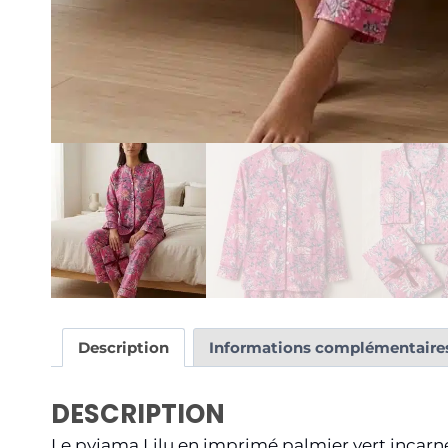
Description
Informations complémentaire
DESCRIPTION
Le pyjama Lilu en imprimé palmier vert incarne 