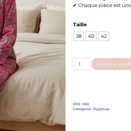
✔ Chaque pièce est un
Taille
38
40
42
Ajouter au panie
UGS :
ND
Catégorie :
Pyjamas