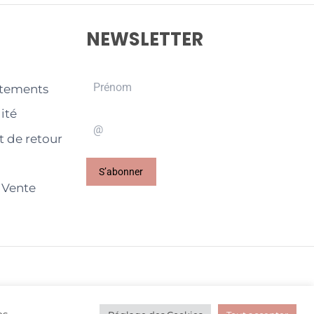
NEWSLETTER
êtements
ité
t de retour
S’abonner
 Vente